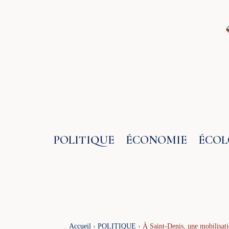
Aller
au
contenu
POLITIQUE
ÉCONOMIE
ÉCOL
Accueil
›
POLITIQUE
›
À Saint-Denis, une mobilisati