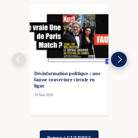
Désinformation politique : une
Front marit
fausse couverture circule en
Royaume-U
ligne
nouveau blo
menace rus
19 Mai 2026
30 Avr 2026
Retour à GUERRES