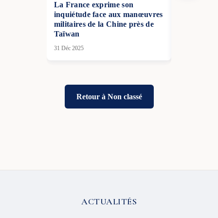
La France exprime son
Macron an
inquiétude face aux manœuvres
groupe de t
militaires de la Chine près de
garanties d
Taïwan
l’Ukraine
31 Déc 2025
27 Nov 2025
Retour à Non classé
ACTUALITÉS