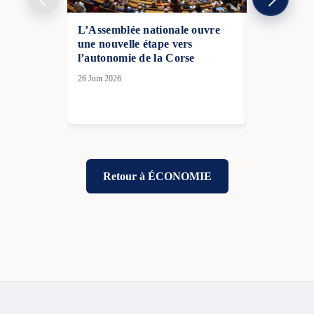
L’Assemblée nationale ouvre
L’attaque a
une nouvelle étape vers
de triomph
l’autonomie de la Corse
14 Fév 2026
26 Juin 2026
Retour à ÉCONOMIE