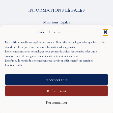
INFORMATIONS LÉGALES
Mentions légales
Confidentialité
Gérer le consentement
CGU
Pour offrir les meilleures expériences, nous utilisons des technologies telles que les cookies
afin de stocker et/ou d’accéder aux informations des appareils.
Le consentement à ces technologies nous permet de traiter des données telles que le
SUIVEZ-NOUS
comportement de navigation ou les identifiants uniques sur ce site.
Le refus ou le retrait du consentement peut avoir un effet négatif sur certaines
fonctionnalités.
Accepter tout
© 2026 À Portée de Vue — Tous droits réservés
Refuser tout
Personnaliser