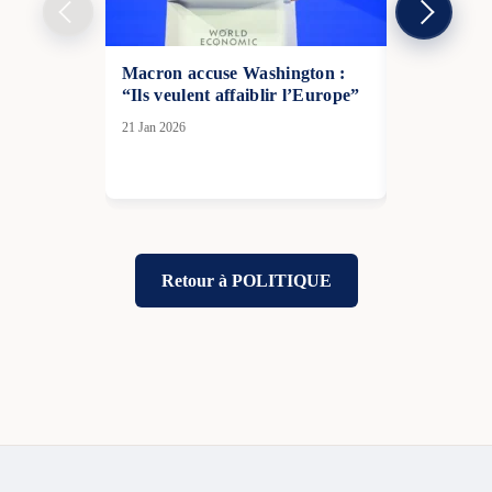
Macron accuse Washington :
La Royaume
“Ils veulent affaiblir l’Europe”
centre pou
: une nouve
21 Jan 2026
contrôle d
24 Avr 2026
Retour à POLITIQUE