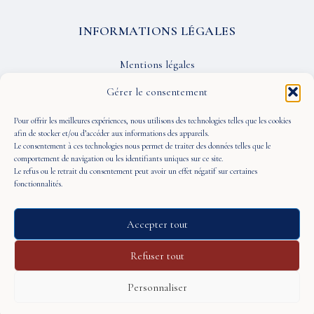
INFORMATIONS LÉGALES
Mentions légales
Confidentialité
Gérer le consentement
CGU
Pour offrir les meilleures expériences, nous utilisons des technologies telles que les cookies
afin de stocker et/ou d’accéder aux informations des appareils.
Le consentement à ces technologies nous permet de traiter des données telles que le
SUIVEZ-NOUS
comportement de navigation ou les identifiants uniques sur ce site.
Le refus ou le retrait du consentement peut avoir un effet négatif sur certaines
fonctionnalités.
Accepter tout
© 2026 À Portée de Vue — Tous droits réservés
Refuser tout
Personnaliser