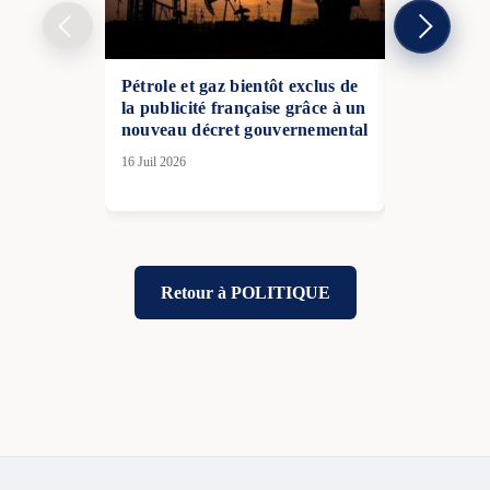
Pétrole et gaz bientôt exclus de
Catherine
la publicité française grâce à un
ministre de
nouveau décret gouvernemental
remplaceme
16 Juil 2026
28 Fév 2026
Retour à POLITIQUE