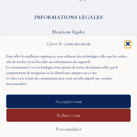
INFORMATIONS LÉGALES
Mentions légales
Confidentialité
Gérer le consentement
CGU
Pour offrir les meilleures expériences, nous utilisons des technologies telles que les cookies
afin de stocker et/ou d’accéder aux informations des appareils.
Le consentement à ces technologies nous permet de traiter des données telles que le
SUIVEZ-NOUS
comportement de navigation ou les identifiants uniques sur ce site.
Le refus ou le retrait du consentement peut avoir un effet négatif sur certaines
fonctionnalités.
Accepter tout
© 2026 À Portée de Vue — Tous droits réservés
Refuser tout
Personnaliser