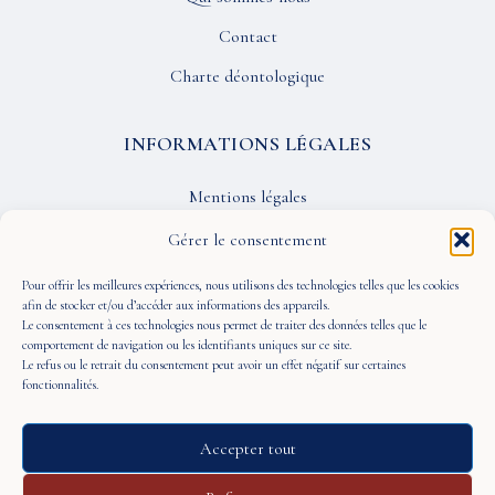
Contact
Charte déontologique
INFORMATIONS LÉGALES
Mentions légales
Confidentialité
Gérer le consentement
CGU
Pour offrir les meilleures expériences, nous utilisons des technologies telles que les cookies
afin de stocker et/ou d’accéder aux informations des appareils.
Le consentement à ces technologies nous permet de traiter des données telles que le
SUIVEZ-NOUS
comportement de navigation ou les identifiants uniques sur ce site.
Le refus ou le retrait du consentement peut avoir un effet négatif sur certaines
fonctionnalités.
Accepter tout
© 2026 À Portée de Vue — Tous droits réservés