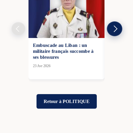
Embuscade au Liban : un
Paris mise 
militaire français succombe à
face aux te
ses blessures
détroit d’
23 Avr 2026
30 Juin 2026
Retour à POLITIQUE