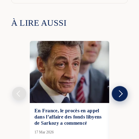
À LIRE AUSSI
En France, le procès en appel
En France,
dans l’affaire des fonds libyens
du parti d
de Sarkozy a commencé
condamné p
lors d’un 
17 Mar 2026
31 Juil 2026