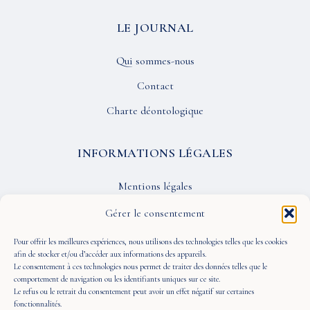
LE JOURNAL
Qui sommes-nous
Contact
Charte déontologique
INFORMATIONS LÉGALES
Mentions légales
Confidentialité
Gérer le consentement
CGU
Pour offrir les meilleures expériences, nous utilisons des technologies telles que les cookies
afin de stocker et/ou d’accéder aux informations des appareils.
Le consentement à ces technologies nous permet de traiter des données telles que le
SUIVEZ-NOUS
comportement de navigation ou les identifiants uniques sur ce site.
Le refus ou le retrait du consentement peut avoir un effet négatif sur certaines
fonctionnalités.