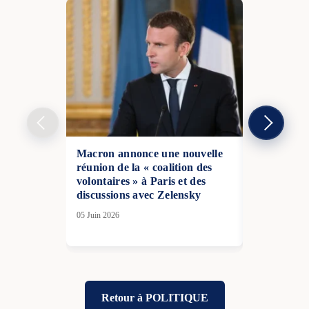
Macron annonce une nouvelle
La France p
réunion de la « coalition des
la transpare
volontaires » à Paris et des
gouverneme
discussions avec Zelensky
adoption av
présidentiel
05 Juin 2026
29 Juin 2026
Retour à POLITIQUE