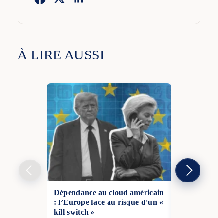
À LIRE AUSSI
Dépendance au cloud américain
Propos expl
: l’Europe face au risque d’un «
rallie des i
kill switch »
géopolitiqu