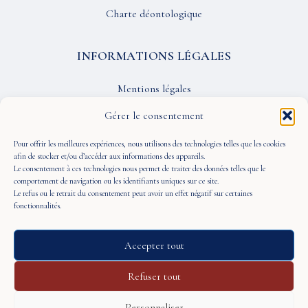
Charte déontologique
INFORMATIONS LÉGALES
Mentions légales
Confidentialité
Gérer le consentement
CGU
Pour offrir les meilleures expériences, nous utilisons des technologies telles que les cookies
afin de stocker et/ou d’accéder aux informations des appareils.
Le consentement à ces technologies nous permet de traiter des données telles que le
SUIVEZ-NOUS
comportement de navigation ou les identifiants uniques sur ce site.
Le refus ou le retrait du consentement peut avoir un effet négatif sur certaines
fonctionnalités.
Accepter tout
© 2026 À Portée de Vue — Tous droits réservés
Refuser tout
Personnaliser