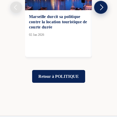
Marseille durcit sa politique
Flotte insuf
contre la location touristique de
d’alarme d
courte durée
04 Fév 2026
02 Jan 2026
Retour à POLITIQUE