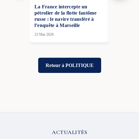
La France intercepte un
Paris durci
pétrolier de la flotte fantôme
cyberattaqu
russe : le navire transféré à
France ann
l’enquête à Marseille
sanctions
23 Mar 2026
13 Juil 2026
Retour à POLITIQUE
ACTUALITÉS