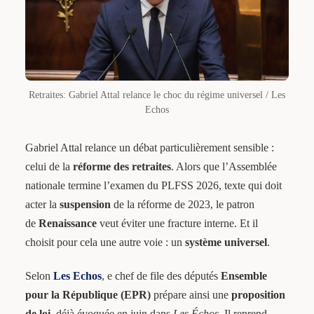
Retraites: Gabriel Attal relance le choc du régime universel / Les
Echos
Gabriel Attal relance un débat particulièrement sensible :
celui de la
réforme des retraites
. Alors que l’Assemblée
nationale termine l’examen du PLFSS 2026, texte qui doit
acter la
suspension
de la réforme de 2023, le patron
de
Renaissance
veut éviter une fracture interne. Et il
choisit pour cela une autre voie : un
système universel
.
Selon
Les Echos
, e chef de file des députés
Ensemble
pour la République (EPR)
prépare ainsi une
proposition
de loi
, déjà évoquée en juin dans
Les Échos
. Il reprend