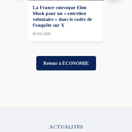
La France convoque Elon
Narcotrafic
Musk pour un « entretien
ouverte ap
volontaire » dans le cadre de
mort contre
l’enquête sur X
Christophe
03 Fév 2026
18 Juil 2026
Retour à ÉCONOMIE
ACTUALITÉS