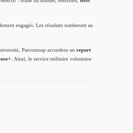
sélectif : étude du dossier, entretien,
tests
llement engagés. Les résultats tomberont au
université, Parcoursup accordera un
report
ense+
. Ainsi, le service militaire volontaire