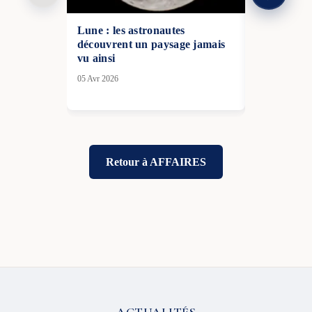
Lune : les astronautes
Le PSG co
découvrent un paysage jamais
empoche plu
vu ainsi
d’euros
05 Avr 2026
16 Déc 2025
Retour à AFFAIRES