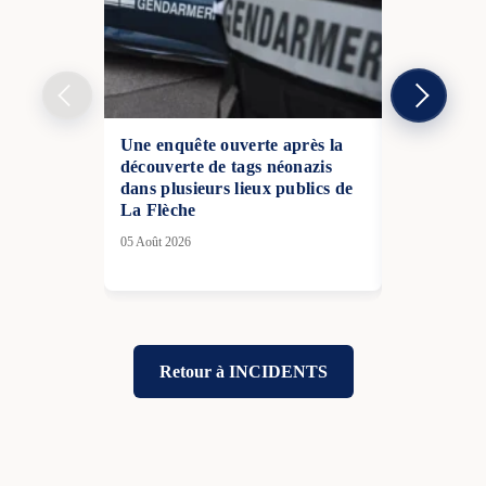
Une enquête ouverte après la
Drame à Pa
découverte de tags néonazis
vague de c
dans plusieurs lieux publics de
meurt dans 
La Flèche
Martin apr
hors de la 
05 Août 2026
27 Juin 2026
Retour à INCIDENTS