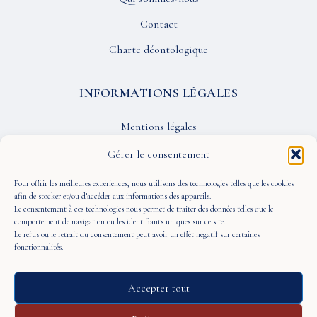
Contact
Charte déontologique
INFORMATIONS LÉGALES
Mentions légales
Confidentialité
Gérer le consentement
CGU
Pour offrir les meilleures expériences, nous utilisons des technologies telles que les cookies
afin de stocker et/ou d’accéder aux informations des appareils.
Le consentement à ces technologies nous permet de traiter des données telles que le
SUIVEZ-NOUS
comportement de navigation ou les identifiants uniques sur ce site.
Le refus ou le retrait du consentement peut avoir un effet négatif sur certaines
fonctionnalités.
Accepter tout
© 2026 À Portée de Vue — Tous droits réservés