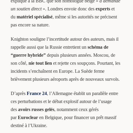
explique à la BBC que son homologue belge «
a demandé
un soutien direct
». Londres envoie donc des
experts
et
du
matériel spécialisé
, même si les autorités ne précisent
pas encore sa nature.
Knighton souligne l’incertitude autour des auteurs, mais il
rappelle aussi que la Russie entretient un
schéma de
“guerre hybride”
depuis plusieurs années. Moscou, de
son côté,
nie tout lien
et rejette ces soupçons. Pourtant, les
incidents s’enchaînent en Europe. La Suède ferme
brièvement plusieurs aéroports après de nouveaux survols.
D’après
France 24
, l’Allemagne établit un parallèle entre
ces perturbations et le débat explosif autour de l’usage
des
avoirs russes gelés
, notamment ceux gérés
par
Euroclear
en Belgique, pour financer un prêt massif
destiné à l’Ukraine.