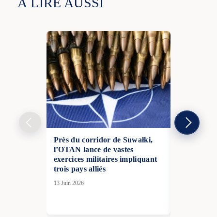
À LIRE AUSSI
Près du corridor de Suwałki,
Guerre en 
l’OTAN lance de vastes
la France »
exercices militaires impliquant
Mirage-2000
trois pays alliés
28 Fév 2026
13 Juin 2026