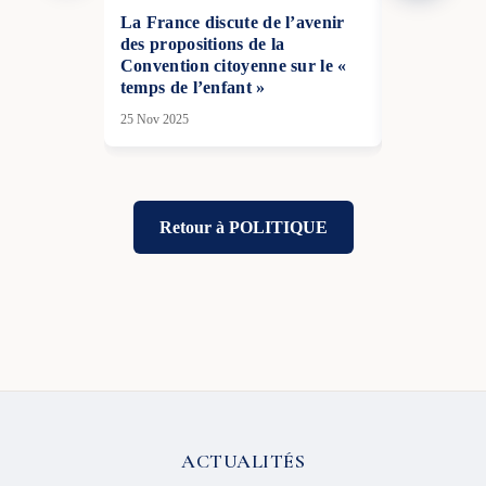
La France discute de l’avenir
La France a
des propositions de la
dans l’affai
Convention citoyenne sur le «
05 Fév 2026
temps de l’enfant »
25 Nov 2025
Retour à POLITIQUE
ACTUALITÉS