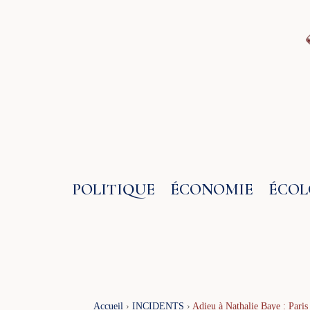
Aller
au
contenu
POLITIQUE
ÉCONOMIE
ÉCOL
Accueil
›
INCIDENTS
›
Adieu à Nathalie Baye : Paris