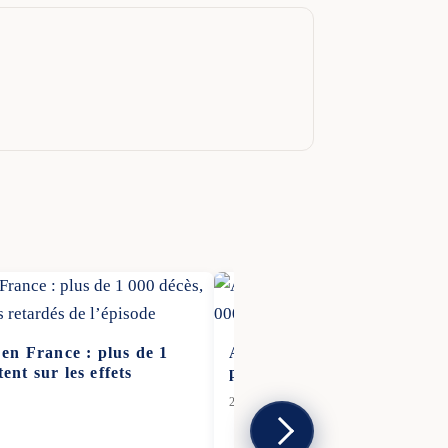
en France : plus de 1
Attaque armée en plein cent
tent sur les effets
pour 160 000 € dérobés
25 Déc 2025