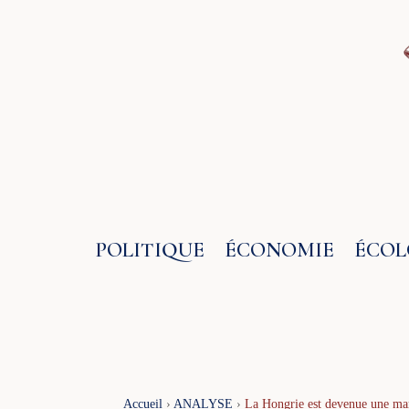
Aller
au
contenu
POLITIQUE
ÉCONOMIE
ÉCOL
Accueil
›
ANALYSE
›
La Hongrie est devenue une mari