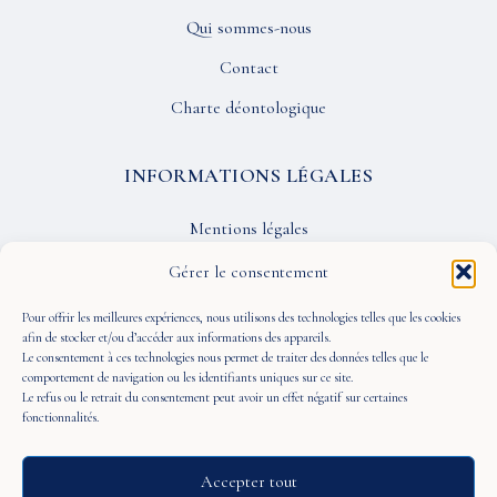
Qui sommes-nous
Contact
Charte déontologique
INFORMATIONS LÉGALES
Mentions légales
Confidentialité
Gérer le consentement
CGU
Pour offrir les meilleures expériences, nous utilisons des technologies telles que les cookies
afin de stocker et/ou d’accéder aux informations des appareils.
Le consentement à ces technologies nous permet de traiter des données telles que le
SUIVEZ-NOUS
comportement de navigation ou les identifiants uniques sur ce site.
Le refus ou le retrait du consentement peut avoir un effet négatif sur certaines
fonctionnalités.
Accepter tout