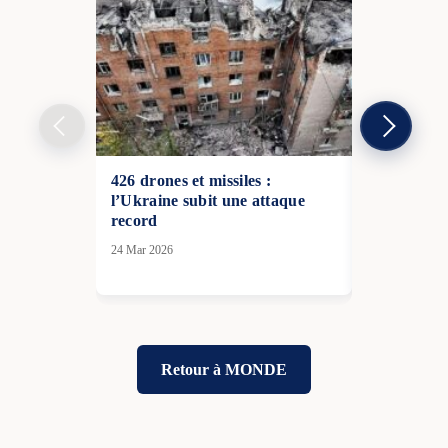
426 drones et missiles :
La France a
l’Ukraine subit une attaque
rédiger la 
record
futur
24 Mar 2026
13 Nov 2025
Retour à MONDE