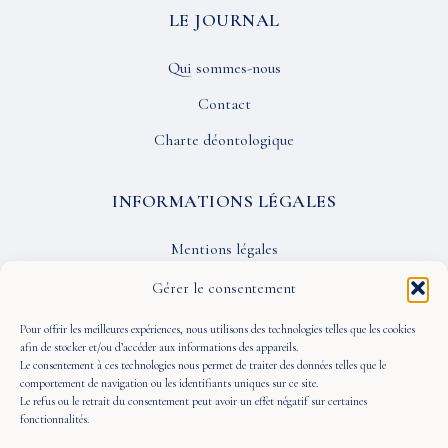
LE JOURNAL
Qui sommes-nous
Contact
Charte déontologique
INFORMATIONS LÉGALES
Mentions légales
Confidentialité
Gérer le consentement
CGU
Pour offrir les meilleures expériences, nous utilisons des technologies telles que les cookies
afin de stocker et/ou d’accéder aux informations des appareils.
Le consentement à ces technologies nous permet de traiter des données telles que le
SUIVEZ-NOUS
comportement de navigation ou les identifiants uniques sur ce site.
Le refus ou le retrait du consentement peut avoir un effet négatif sur certaines
fonctionnalités.