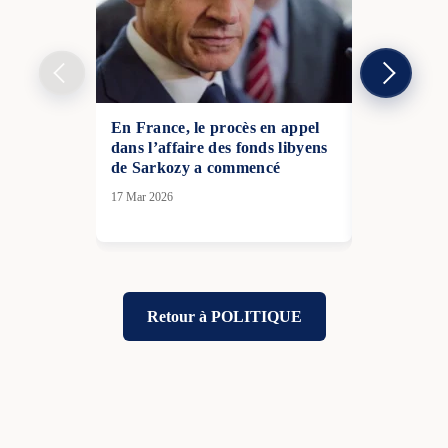
En France, le procès en appel
Macron pres
dans l’affaire des fonds libyens
“Rapatriez
de Sarkozy a commencé
Français dé
17 Mar 2026
16 Mar 2026
Retour à POLITIQUE