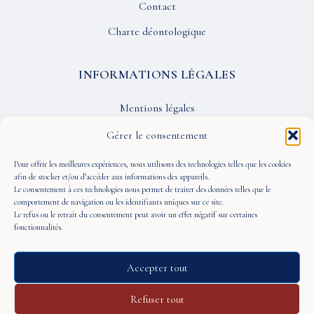
Contact
Charte déontologique
INFORMATIONS LÉGALES
Mentions légales
Confidentialité
Gérer le consentement
CGU
Pour offrir les meilleures expériences, nous utilisons des technologies telles que les cookies
afin de stocker et/ou d’accéder aux informations des appareils.
Le consentement à ces technologies nous permet de traiter des données telles que le
SUIVEZ-NOUS
comportement de navigation ou les identifiants uniques sur ce site.
Le refus ou le retrait du consentement peut avoir un effet négatif sur certaines
fonctionnalités.
Accepter tout
© 2026 À Portée de Vue — Tous droits réservés
Refuser tout