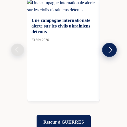
Une campagne internationale
alerte sur les civils ukrainiens
détenus
23 Mai 2026
Bataille de
France : c
mène une g
les médias 
18 Nov 2025
Retour à GUERRES