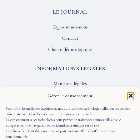
LE JOURNAL
Qui sommes-nous
Contact
Charte déontologique
INFORMATIONS LÉGALES
Mentions légales
Confidentialité
Gérer le consentement
CGU
Pour offrir les meilleures expériences, nous utilisons des technologies telles que les cookies
afin de stocker et/ou d’accéder aux informations des appareils.
Le consentement à ces technologies nous permet de traiter des données telles que le
SUIVEZ-NOUS
comportement de navigation ou les identifiants uniques sur ce site.
Le refus ou le retrait du consentement peut avoir un effet négatif sur certaines
fonctionnalités.