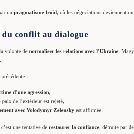
par un
pragmatisme froid
, où les négociations deviennent un 
 du conflit au dialogue
 la volonté de
normaliser les relations avec l’Ukraine
. Magya
.
 précédente :
ctime d’une agression
,
paix de l’extérieur est rejeté,
lement avec Volodymyr Zelensky
est affirmée.
c’est une tentative de
restaurer la confiance
, détruite par d